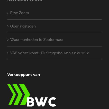
Esse Zoom
Openingstijden
Wooneenheden te Zoetermeer
VSB verwelkomt HTI Steigerbouw als nieuw lid
Verkooppunt van