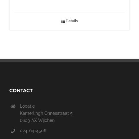
Details
CONTACT
Locatie
Kamerlingh Onnesstraat 5
6603 AX Wijchen
024-6414506