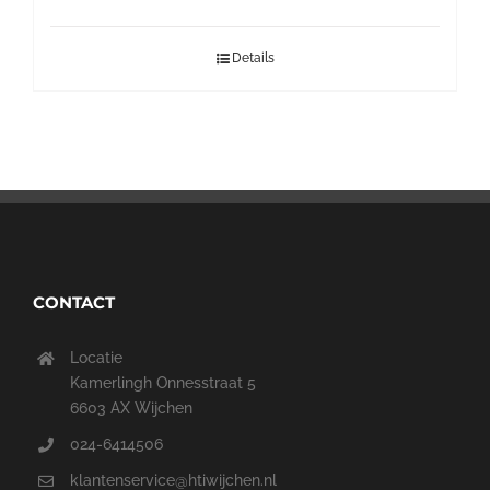
Details
CONTACT
Locatie
Kamerlingh Onnesstraat 5
6603 AX Wijchen
024-6414506
klantenservice@htiwijchen.nl