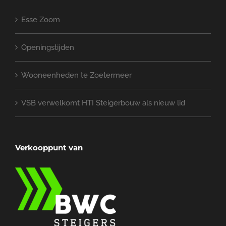
Esse Zoom
Openingstijden
Wooneenheden te Zoetermeer
VSB verwelkomt HTI Steigerbouw als nieuw lid
Verkooppunt van