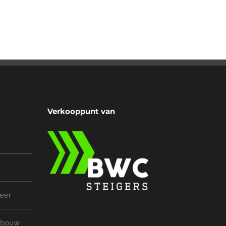
Verkooppunt van
eer
rbouw