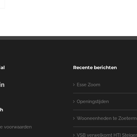
ial
Recente berichten
Esse Zoom
Openingstijden
ch
Wooneenheden te Zoeterm
e voorwaarden
VSB verwelkomt HTI Steige