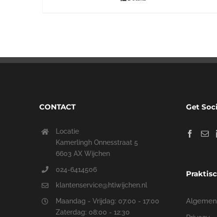
CONTACT
Get Soc
Locatie
Kamerlingh Onnesstraat 5
6603 AX Wijchen
024-6414506
Praktis
klantenservice@htiwijchen.nl
Algemen
Maandag - Vrijdag: 07:00 - 17:00
Zaterdag: 08:00 - 12:30