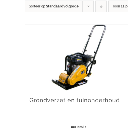
Sorteer op
Standaardvolgorde
Toon
12 
Grondverzet en tuinonderhoud
Details