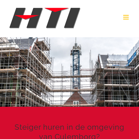
Ga
naar
inhoud
Steiger huren in de omgeving
van Culemborg?