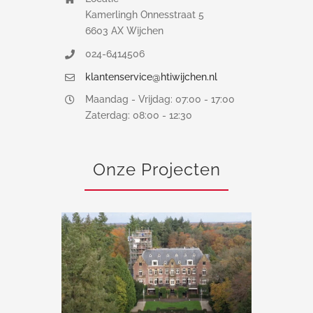
Kamerlingh Onnesstraat 5
6603 AX Wijchen
024-6414506
klantenservice@htiwijchen.nl
Maandag - Vrijdag: 07:00 - 17:00
Zaterdag: 08:00 - 12:30
Onze Projecten
Steigerwerk Kasteel De Hooge Vuursche