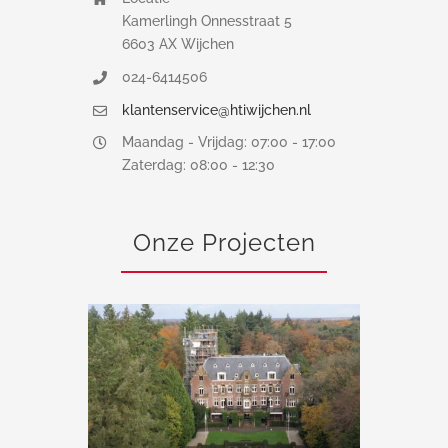
Kamerlingh Onnesstraat 5
6603 AX Wijchen
024-6414506
klantenservice@htiwijchen.nl
Maandag - Vrijdag: 07:00 - 17:00
Zaterdag: 08:00 - 12:30
Onze Projecten
Steigerwerk Kasteel De Hooge Vuursche