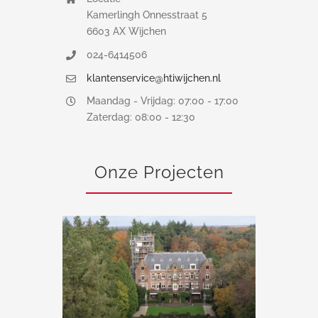
Kamerlingh Onnesstraat 5
6603 AX Wijchen
024-6414506
klantenservice@htiwijchen.nl
Maandag - Vrijdag: 07:00 - 17:00
Zaterdag: 08:00 - 12:30
Onze Projecten
Steigerwerk Kasteel De Hooge Vuursche