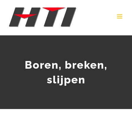
Ga
naar
inhoud
Boren, breken,
slijpen