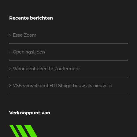
Recente berichten
Esse Zoom
Openingstijden
Wooneenheden te Zoetermeer
VSB verwelkomt HTI Steigerbouw als nieuw lid
Verkooppunt van