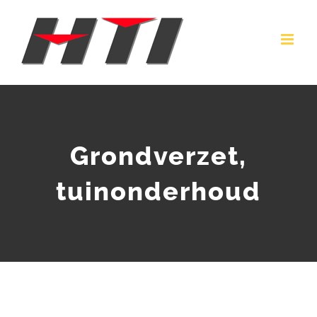
Ga
naar
inhoud
Grondverzet,
tuinonderhoud