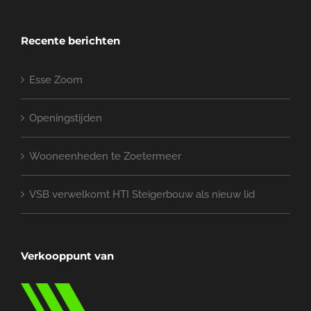
Recente berichten
Esse Zoom
Openingstijden
Wooneenheden te Zoetermeer
VSB verwelkomt HTI Steigerbouw als nieuw lid
Verkooppunt van