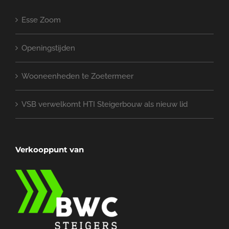
Esse Zoom
Openingstijden
Wooneenheden te Zoetermeer
VSB verwelkomt HTI Steigerbouw als nieuw lid
Verkooppunt van