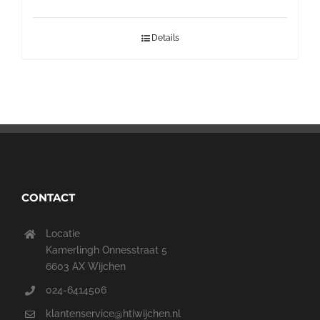
Details
CONTACT
Locatie
Kamerlingh Onnesstraat 5
6603 AX Wijchen
024-6414506
klantenservice@htiwijchen.nl