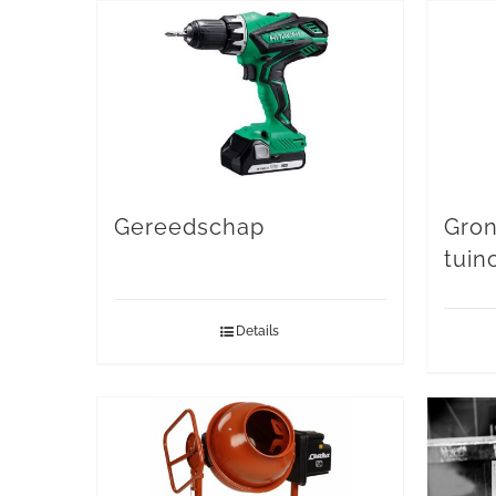
Gereedschap
Gron
tuin
Details