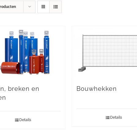
producten
n, breken en
Bouwhekken
pen
Details
Details