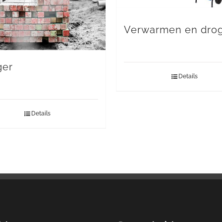
Verwarmen en dro
ger
Details
Details