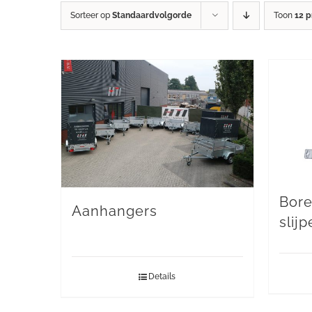
Sorteer op
Standaardvolgorde
Toon
12 
Bore
Aanhangers
slij
Details