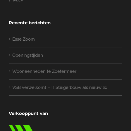
Privacy
Recente berichten
Esse Zoom
Openingstijden
Wooneenheden te Zoetermeer
VSB verwelkomt HTI Steigerbouw als nieuw lid
Verkooppunt van