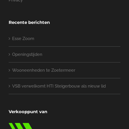
Privacy
Recente berichten
Esse Zoom
Openingstijden
Wooneenheden te Zoetermeer
VSB verwelkomt HTI Steigerbouw als nieuw lid
Verkooppunt van