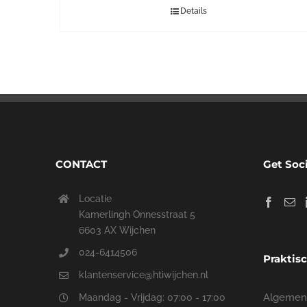
Details
CONTACT
Get Soc
Locatie
Kamerlingh Onnesstraat 5
6603 AX Wijchen
024-6414506
Praktis
klantenservice@htiwijchen.nl
Algemen
Maandag - Vrijdag: 07:00 - 17:00