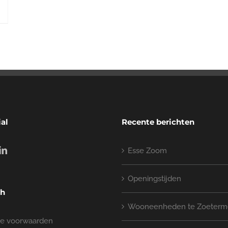
ial
Recente berichten
Esse Zoom
Openingstijden
ch
Wooneenheden te Zoeterm
e voorwaarden