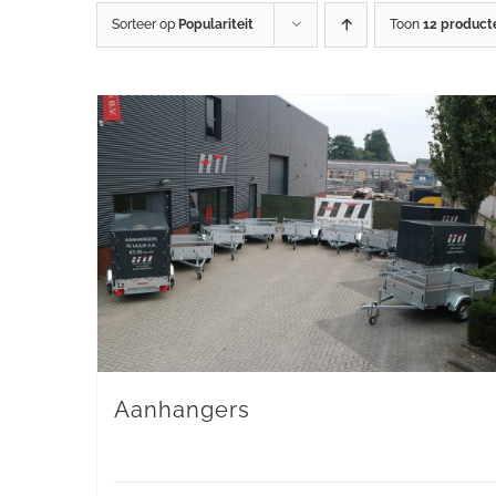
Sorteer op
Populariteit
Toon
12 product
Aanhangers